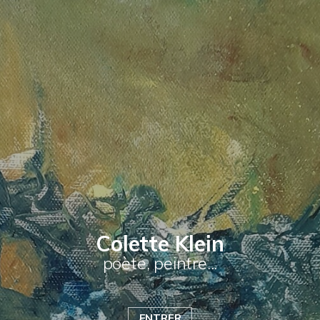
Colette Klein
poète, peintre...
ENTRER